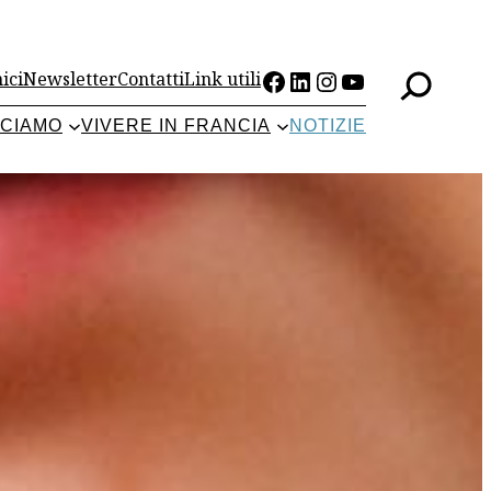
Facebook
LinkedIn
Instagram
YouTube
ici
Newsletter
Contatti
Link utili
CCIAMO
VIVERE IN FRANCIA
NOTIZIE