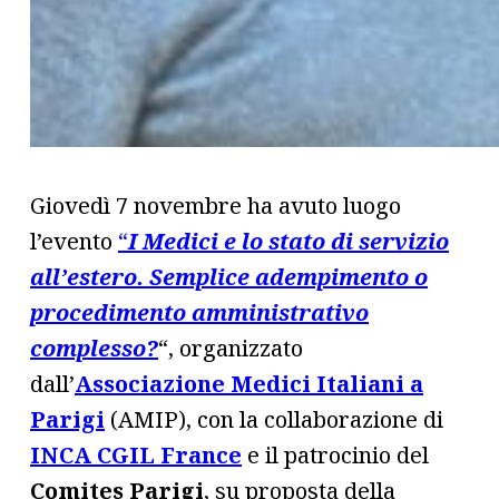
Giovedì 7 novembre ha avuto luogo
l’evento
“
I Medici e lo stato di servizio
all’estero. Semplice adempimento o
procedimento amministrativo
complesso?
“, organizzato
dall’
Associazione Medici Italiani a
Parigi
(AMIP), con la collaborazione di
INCA CGIL France
e il patrocinio del
Comites Parigi
, su proposta della