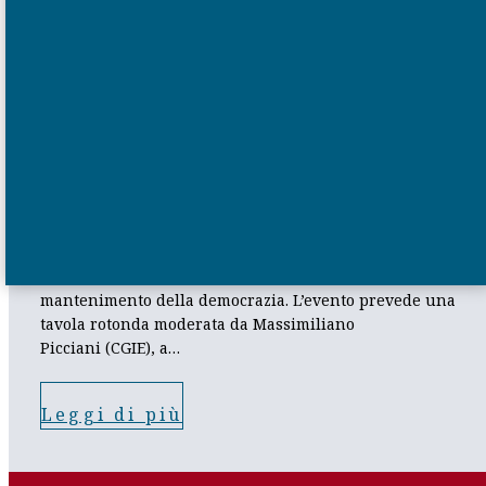
SERATA DI DIBATTITO SU SCIENZA E
DEMOCRAZIA
In questo anno di celebrazioni della nascita della
Repubblica Italiana, RéCIF si propone di discutere
del contributo della ricerca alla costruzione e al
mantenimento della democrazia. L’evento prevede una
tavola rotonda moderata da Massimiliano
Picciani (CGIE), a…
Leggi di più