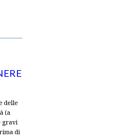
NERE
e delle
à (a
e gravi
Prima di