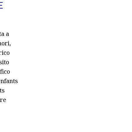
E
ta a
nori,
rico
sito
fico
nfants
ts
ere