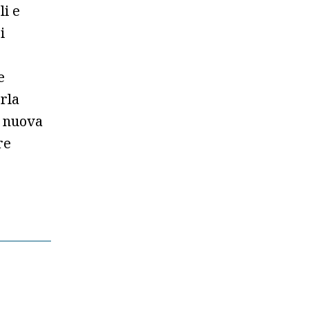
li e
i
e
erla
a nuova
re