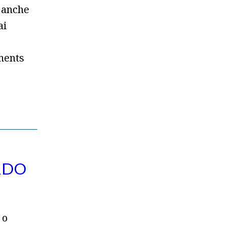
a anche
ai
ments
RDO
 o