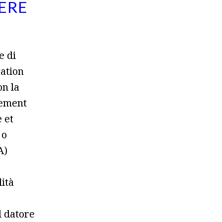
ERE
e di
ration
on la
rement
 et
 o
A)
lità
l datore