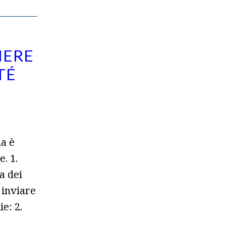
NERE
TÉ
E
a è
. 1.
a dei
 inviare
e: 2.