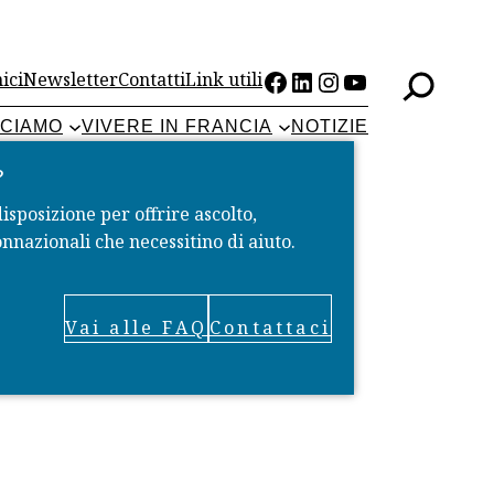
Facebook
LinkedIn
Instagram
YouTube
ici
Newsletter
Contatti
Link utili
CCIAMO
VIVERE IN FRANCIA
NOTIZIE
?
disposizione per offrire ascolto,
nnazionali che necessitino di aiuto.
Vai alle FAQ
Contattaci