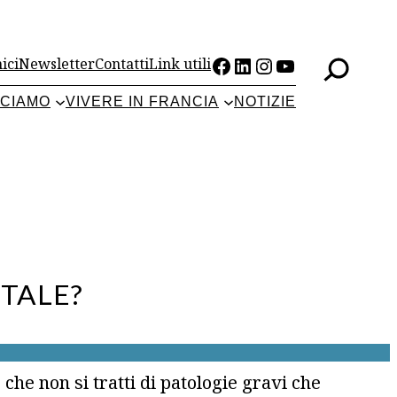
Facebook
LinkedIn
Instagram
YouTube
ici
Newsletter
Contatti
Link utili
CCIAMO
VIVERE IN FRANCIA
NOTIZIE
ITALE?
che non si tratti di patologie gravi che