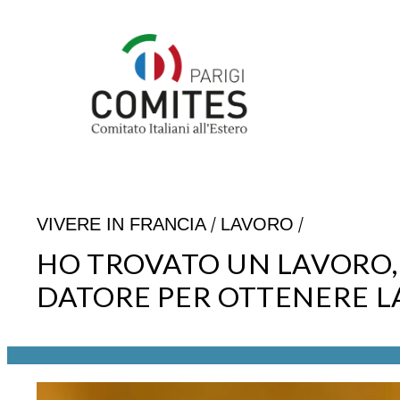
Vai
al
contenuto
/
/
VIVERE IN FRANCIA
LAVORO
HO TROVATO UN LAVORO,
DATORE PER OTTENERE LA