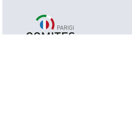
Comitato degli Italiani all’Estero
207 rue de Tolbiac
75013 Paris, France
contatti@comitesparigi.fr
FACEBOOK
LINKEDIN
INSTAGRAM
YOUTUBE
SOSTIENICI
CONTATTI
LINK UTILI
PRIVACY POLICY
PREFERENZE COOKIES