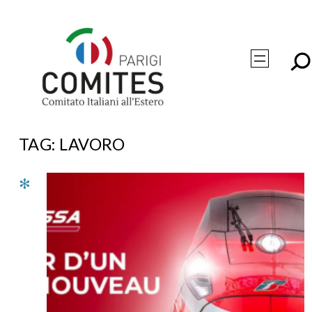
Vai
al
contenuto
TAG:
LAVORO