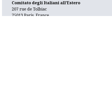
Comitato degli Italiani all’Estero
207 rue de Tolbiac
75013 Paris, France
contatti@comitesparigi.fr
FACEBOOK
LINKEDIN
INSTAGRAM
YOUTUBE
SOSTIENICI
CONTATTI
LINK UTILI
PRIVACY POLICY
PREFERENZE COOKIES
Progetto realizzato con il contributo finanziario della Direzione
Generale per gli Italiani all’Estero e le Politiche Migratorie del
Ministero degli Affari Esteri e della Cooperazione Internazionale,