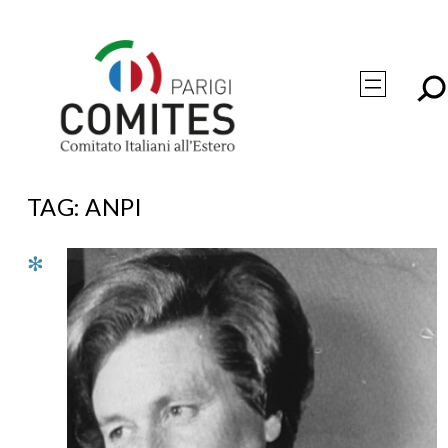
Vai
al
contenuto
TAG:
ANPI