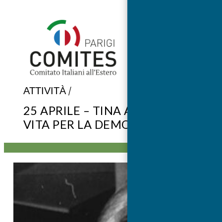
Vai
al
contenuto
/
ATTIVITÀ
25 APRILE – TINA ANSELMI, UNA
VITA PER LA DEMOCRAZIA