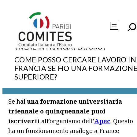
Vai
al
contenuto
/
/
VIVERE IN FRANCIA
LAVORO
COME POSSO CERCARE LAVORO IN
FRANCIA SE HO UNA FORMAZION
SUPERIORE?
Se hai
una formazione universitaria
triennale o quinquennale puoi
iscriverti
all’organismo dell’
Apec
. Questo
ha un funzionamento analogo a France