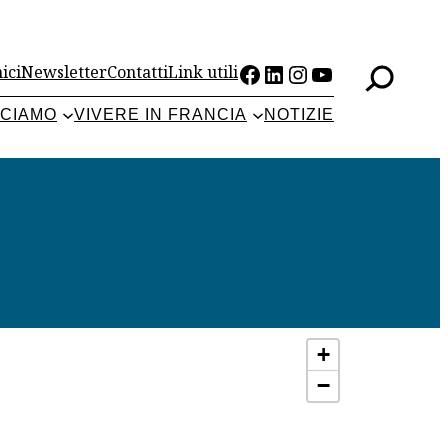
Facebook
LinkedIn
Instagram
YouTube
ici
Newsletter
Contatti
Link utili
CCIAMO
VIVERE IN FRANCIA
NOTIZIE
+
−