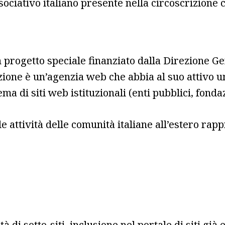
ociativo italiano presente nella circoscrizione 
 progetto speciale finanziato dalla Direzione Gen
zazione è un’agenzia web che abbia al suo attivo
a di siti web istituzionali (enti pubblici, fondaz
e attività delle comunità italiane all’estero rap
à di sotto-siti, inclusione nel portale di siti già e