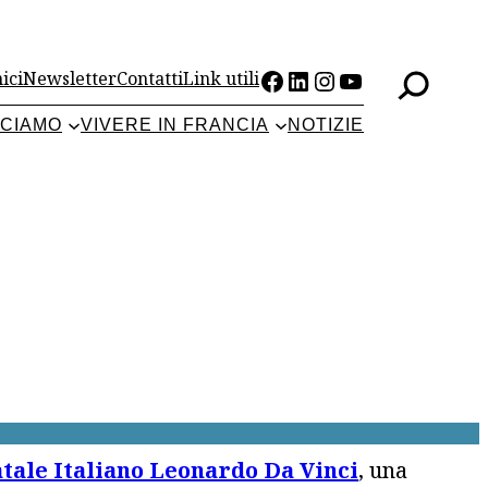
Facebook
LinkedIn
Instagram
YouTube
ici
Newsletter
Contatti
Link utili
CCIAMO
VIVERE IN FRANCIA
NOTIZIE
atale Italiano Leonardo Da Vinci
, una