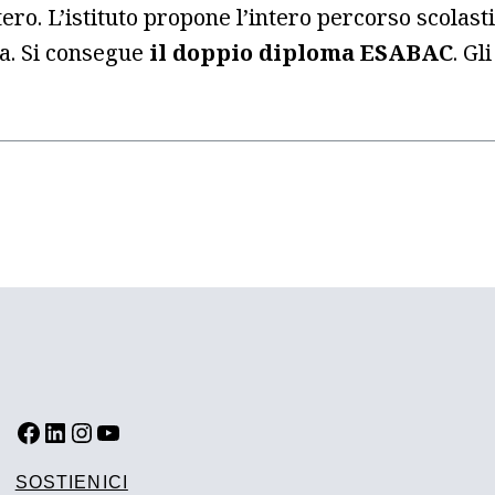
tero. L’istituto propone l’intero percorso scolast
ia. Si consegue
il doppio diploma ESABAC
. Gl
FACEBOOK
LINKEDIN
INSTAGRAM
YOUTUBE
SOSTIENICI