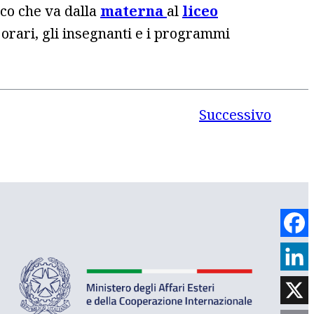
ico che va dalla
materna
al
liceo
i orari, gli insegnanti e i programmi
Successivo
Face
Link