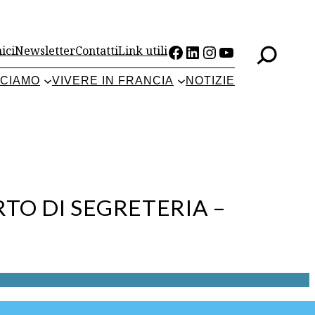
Facebook
LinkedIn
Instagram
YouTube
ici
Newsletter
Contatti
Link utili
CCIAMO
VIVERE IN FRANCIA
NOTIZIE
TO DI SEGRETERIA –