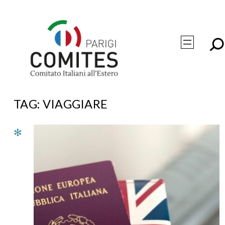
Vai
al
contenuto
TAG:
VIAGGIARE