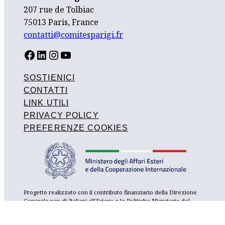
207 rue de Tolbiac
75013 Paris, France
contatti@comitesparigi.fr
FACEBOOK
LINKEDIN
INSTAGRAM
YOUTUBE
SOSTIENICI
CONTATTI
LINK UTILI
PRIVACY POLICY
PREFERENZE COOKIES
Progetto realizzato con il contributo finanziario della Direzione
Generale per gli Italiani all’Estero e le Politiche Migratorie del
Ministero degli Affari Esteri e della Cooperazione Internazionale,
con il sostegno del Consolato Generale d’Italia a Parigi