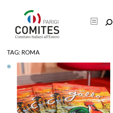
Vai
al
contenuto
TAG:
ROMA