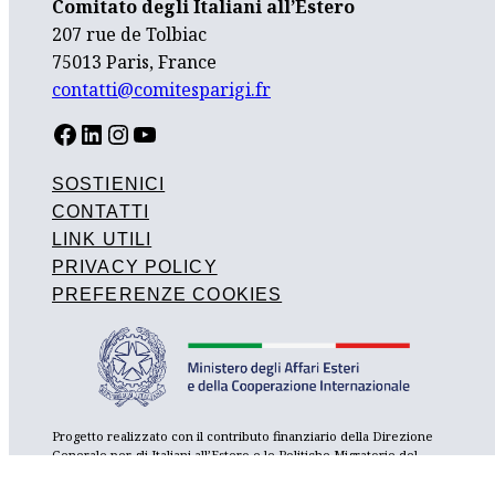
Comitato degli Italiani all’Estero
207 rue de Tolbiac
75013 Paris, France
contatti@comitesparigi.fr
FACEBOOK
LINKEDIN
INSTAGRAM
YOUTUBE
SOSTIENICI
CONTATTI
LINK UTILI
PRIVACY POLICY
PREFERENZE COOKIES
Progetto realizzato con il contributo finanziario della Direzione
Generale per gli Italiani all’Estero e le Politiche Migratorie del
Ministero degli Affari Esteri e della Cooperazione Internazionale,
con il sostegno del Consolato Generale d’Italia a Parigi