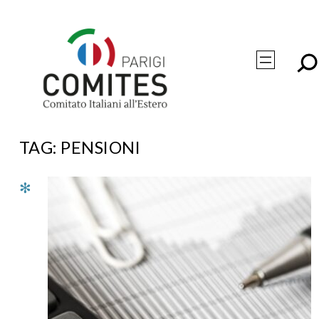
Vai
al
contenuto
TAG:
PENSIONI