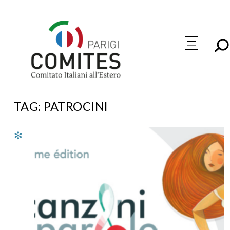
Vai
al
contenuto
TAG:
PATROCINI