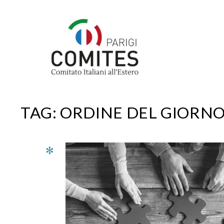
Vai
al
contenuto
TAG:
ORDINE DEL GIORN