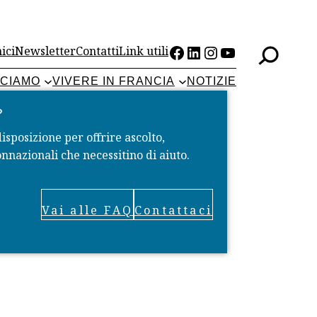
Facebook
LinkedIn
Instagram
YouTube
ici
Newsletter
Contatti
Link utili
CCIAMO
VIVERE IN FRANCIA
NOTIZIE
?
disposizione per offrire ascolto,
nnazionali che necessitino di aiuto.
Vai alle FAQ
Contattaci