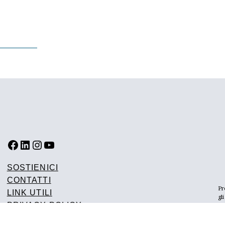
FACEBOOK
LINKEDIN
INSTAGRAM
YOUTUBE
SOSTIENICI
CONTATTI
Pr
LINK UTILI
gl
PRIVACY POLICY
de
d’
PREFERENZE COOKIES