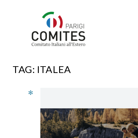
Vai
al
contenuto
TAG:
ITALEA