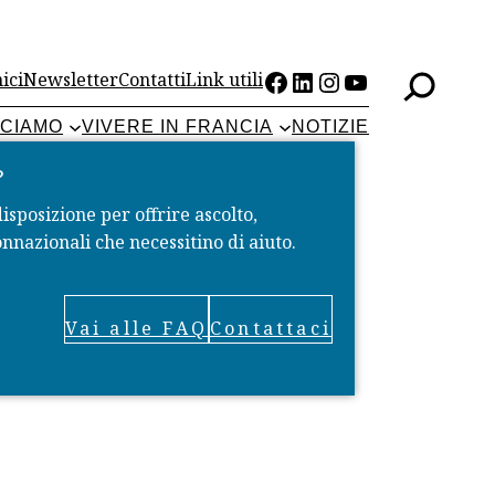
Facebook
LinkedIn
Instagram
YouTube
ici
Newsletter
Contatti
Link utili
CCIAMO
VIVERE IN FRANCIA
NOTIZIE
?
disposizione per offrire ascolto,
nnazionali che necessitino di aiuto.
Vai alle FAQ
Contattaci