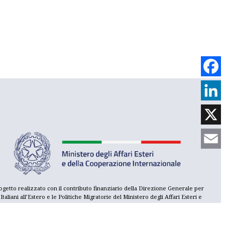
Face
Link
X
Emai
ogetto realizzato con il contributo finanziario della Direzione Generale per
i Italiani all’Estero e le Politiche Migratorie del Ministero degli Affari Esteri e
lla Cooperazione Internazionale, con il sostegno del Consolato Generale
Italia a Parigi