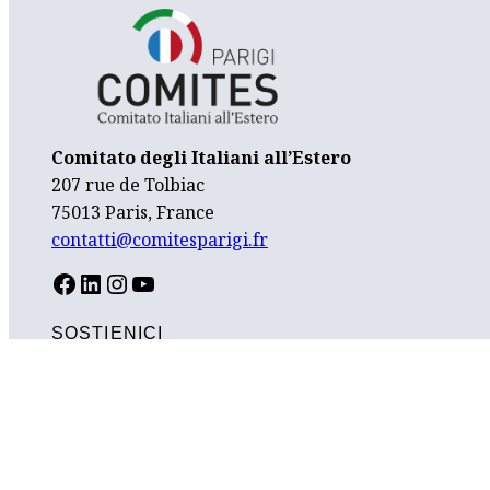
Comitato degli Italiani all’Estero
207 rue de Tolbiac
75013 Paris, France
contatti@comitesparigi.fr
FACEBOOK
LINKEDIN
INSTAGRAM
YOUTUBE
SOSTIENICI
CONTATTI
LINK UTILI
PRIVACY POLICY
PREFERENZE COOKIES