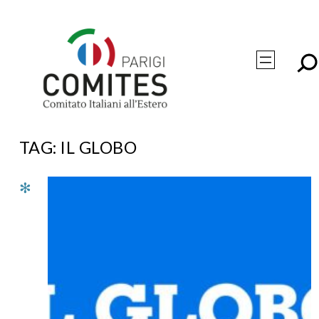
Vai
al
contenuto
TAG:
IL GLOBO