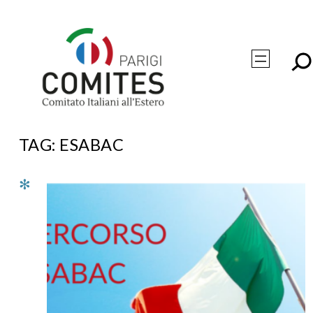
Vai
al
contenuto
TAG:
ESABAC