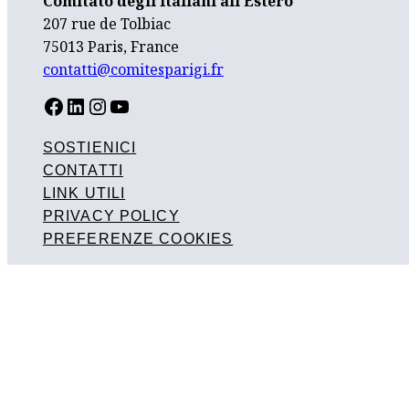
Comitato degli Italiani all’Estero
207 rue de Tolbiac
75013 Paris, France
contatti@comitesparigi.fr
FACEBOOK
LINKEDIN
INSTAGRAM
YOUTUBE
SOSTIENICI
CONTATTI
LINK UTILI
PRIVACY POLICY
PREFERENZE COOKIES
Progetto realizzato con il contributo finanziario della Direzione
Generale per gli Italiani all’Estero e le Politiche Migratorie del
Ministero degli Affari Esteri e della Cooperazione Internazionale,
con il sostegno del Consolato Generale d’Italia a Parigi