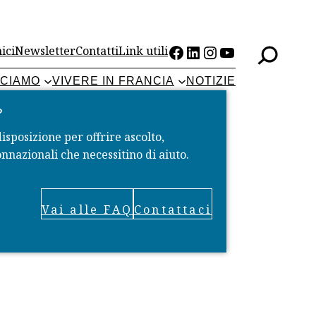
Facebook
LinkedIn
Instagram
YouTube
ici
Newsletter
Contatti
Link utili
CCIAMO
VIVERE IN FRANCIA
NOTIZIE
?
disposizione per offrire ascolto,
nnazionali che necessitino di aiuto.
Vai alle FAQ
Contattaci