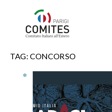
Vai
al
contenuto
TAG:
CONCORSO