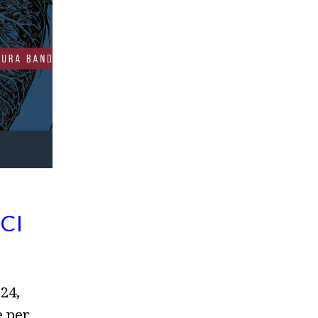
CI
24,
e per