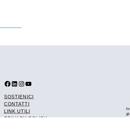
FACEBOOK
LINKEDIN
INSTAGRAM
YOUTUBE
SOSTIENICI
CONTATTI
Pr
LINK UTILI
gl
PRIVACY POLICY
de
d’
PREFERENZE COOKIES