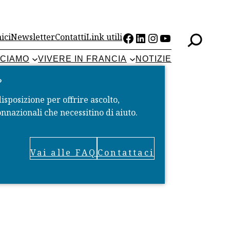
Facebook
LinkedIn
Instagram
YouTube
ici
Newsletter
Contatti
Link utili
CCIAMO
VIVERE IN FRANCIA
NOTIZIE
?
disposizione per offrire ascolto,
nnazionali che necessitino di aiuto.
Vai alle FAQ
Contattaci