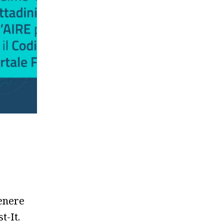
tenere
t-It.