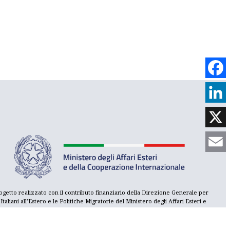
Face
Link
X
Emai
ogetto realizzato con il contributo finanziario della Direzione Generale per
i Italiani all’Estero e le Politiche Migratorie del Ministero degli Affari Esteri e
lla Cooperazione Internazionale, con il sostegno del Consolato Generale
Italia a Parigi