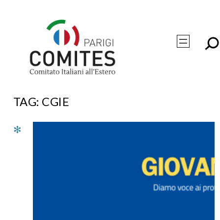
Vai
al
contenuto
TAG:
CGIE