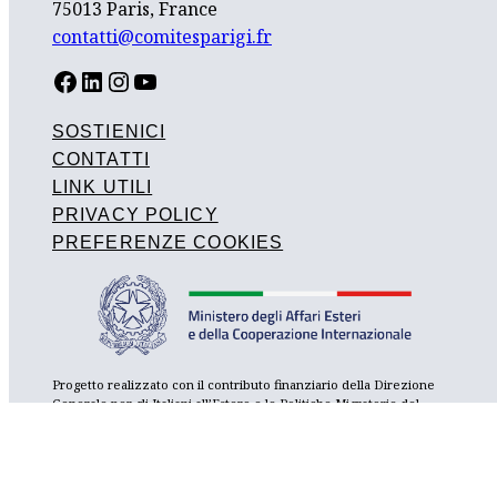
75013 Paris, France
contatti@comitesparigi.fr
FACEBOOK
LINKEDIN
INSTAGRAM
YOUTUBE
SOSTIENICI
CONTATTI
LINK UTILI
PRIVACY POLICY
PREFERENZE COOKIES
Progetto realizzato con il contributo finanziario della Direzione
Generale per gli Italiani all’Estero e le Politiche Migratorie del
Ministero degli Affari Esteri e della Cooperazione Internazionale,
con il sostegno del Consolato Generale d’Italia a Parigi