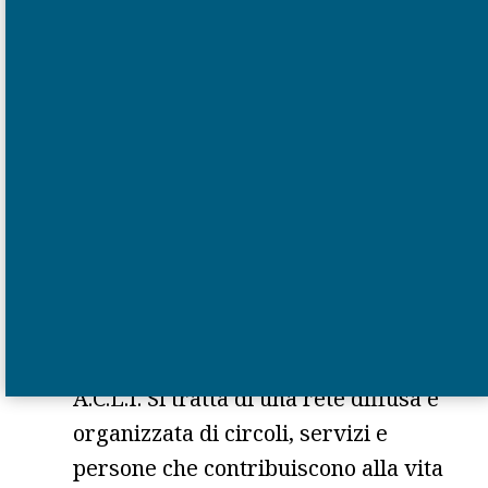
Consolato Generale d’Italia a Parigi. Si
svolge solitamente ad ottobre, ha come
scopo dare ai giovani italiani arrivati
per studio o lavoro gli strumenti…
16 Novembre 2023
QUALI SONO I PATRONATI
PRESENTI NELLA
CIRCOSCRIZIONE DI PARIGI?
A.C.L.I. Si tratta di una rete diffusa e
organizzata di circoli, servizi e
persone che contribuiscono alla vita