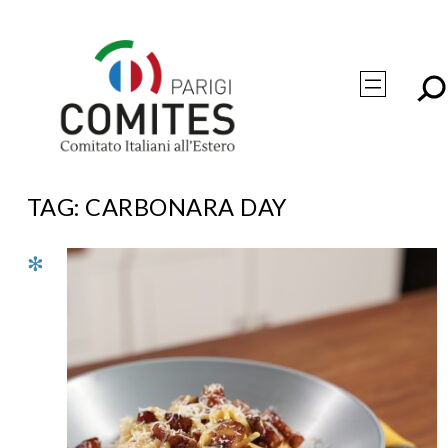
Vai
al
contenuto
TAG:
CARBONARA DAY