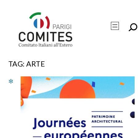
Vai
al
contenuto
TAG:
ARTE