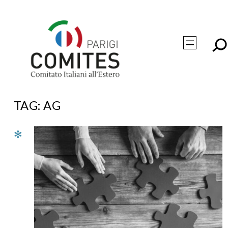
Vai
al
contenuto
TAG:
AG