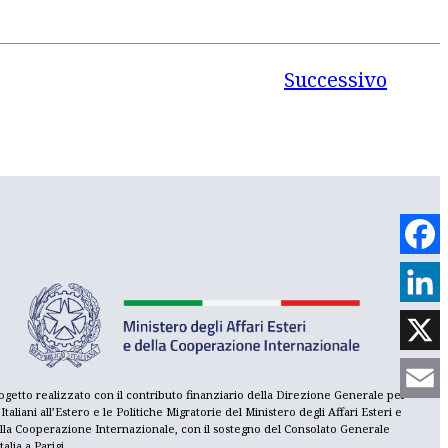
Successivo
Face
Link
X
ogetto realizzato con il contributo finanziario della Direzione Generale per
i Italiani all’Estero e le Politiche Migratorie del Ministero degli Affari Esteri e
Emai
lla Cooperazione Internazionale, con il sostegno del Consolato Generale
Italia a Parigi