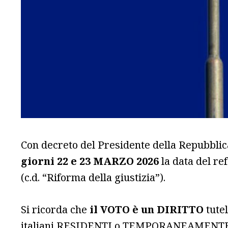
Con decreto del Presidente della Repubblic
giorni 22 e 23 MARZO 2026
la data del ref
(c.d. “Riforma della giustizia”).
Si ricorda che
il VOTO è un DIRITTO
tutel
italiani RESIDENTI o TEMPORANEAMENTE all’e