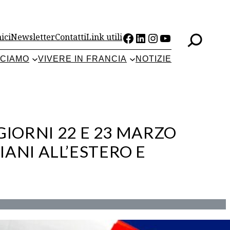
Facebook
LinkedIn
Instagram
YouTube
ici
Newsletter
Contatti
Link utili
CCIAMO
VIVERE IN FRANCIA
NOTIZIE
IORNI 22 E 23 MARZO
IANI ALL’ESTERO E