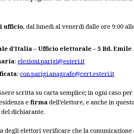
 ufficio
, dal lunedì al venerdì dalle ore 9:00 a
e d’Italia – Ufficio elettorale – 5 Bd. Emile
naria
:
elezioni.parigi@esteri.it
ficata
:
con.parigi.anagrafe@cert.esteri.it
sere scritta su carta semplice; in ogni caso pe
residenza e
firma
dell’elettore, e anche in quest
 del dichiarante.
 degli elettori verificare che la comunicazione 