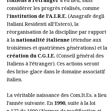
Italiens à l’étranger
a eu lieu, sans
considérer les progrès réalisés, comme
l’
institution de l’A.I.R.E.
(Anagrafe degli
Italiani Residenti all’Estero), la
réorganisation de la discipline par rapport
à la
nationalité italienne
(étendue aux
troisièmes et quatrièmes générations) et la
création du C.G.I.E.
(Conseil général des
Italiens à l’étranger). Ces actions seront
des brise-glace dans le domaine associatif
italien.
La véritable naissance des Com.It.Es. a lieu
l’année suivante. En
1990
, suite à la loi
n.172 de 1990 (
Normes de modification et