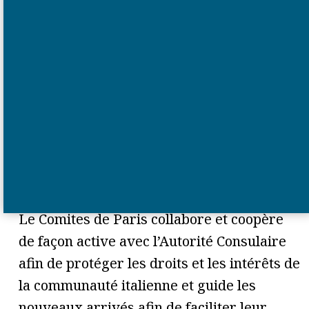
La communauté liée au Consulat Général
d’Italie à Paris compte environ 187.000
italiens régulièrement inscrits à l’
A.I.R.E
.
(Anagrafe Italiani Residenti all’Estero),
résidant dans les 47 départements français
composant la circonscription (y compris les
DOM – TOM).
Le Comites de Paris collabore et coopère
de façon active avec l’Autorité Consulaire
afin de protéger les droits et les intérêts de
la communauté italienne et guide les
nouveaux arrivés afin de faciliter leur