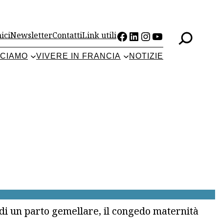
Facebook
LinkedIn
Instagram
YouTube
ici
Newsletter
Contatti
Link utili
CCIAMO
VIVERE IN FRANCIA
NOTIZIE
i di un parto gemellare, il congedo maternità