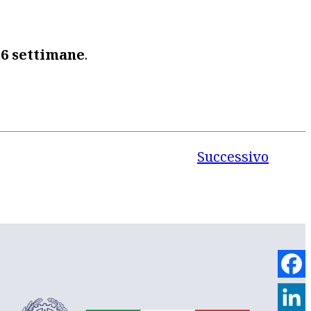
26 settimane
.
Successivo
Face