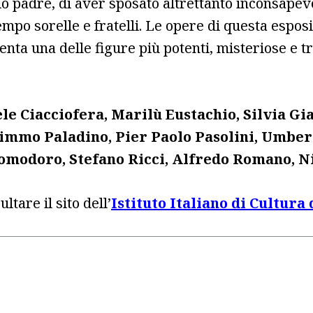
io padre, di aver sposato altrettanto inconsape
tempo sorelle e fratelli. Le opere di questa espos
nta una delle figure più potenti, misteriose e t
le Ciacciofera, Marilù Eustachio, Silvia Gi
mmo Paladino, Pier Paolo Pasolini, Umbert
Pomodoro, Stefano Ricci, Alfredo Romano, Ni
tare il sito dell’
Istituto Italiano di Cultura 