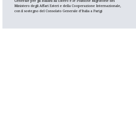
Generale per gli Italiani all’Estero e le Politiche Migratorie del
Ministero degli Affari Esteri e della Cooperazione Internazionale,
con il sostegno del Consolato Generale d’Italia a Parigi