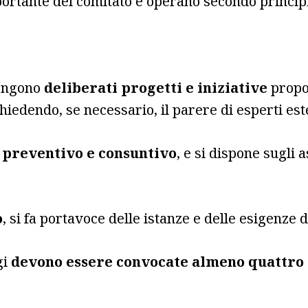
ortante del comitato e operano secondo principi 
vengono
deliberati progetti e iniziative
propo
iedendo, se necessario, il parere di esperti est
 preventivo e consuntivo
, e si dispone sugli 
o
, si fa portavoce delle istanze e delle esigenze 
gi
devono essere convocate almeno quattro 