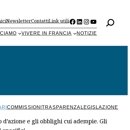
Facebook
LinkedIn
Instagram
YouTube
ici
Newsletter
Contatti
Link utili
CCIAMO
VIVERE IN FRANCIA
NOTIZIE
ARI
COMMISSIONI
TRASPARENZA
LEGISLAZIONE
’azione e gli obblighi cui adempie. Gli