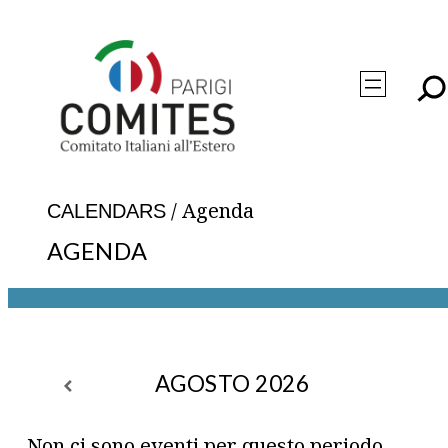
Vai
al
contenuto
/
Agenda
CALENDARS
AGENDA
AGOSTO 2026
Non ci sono eventi per questo periodo.