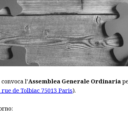
i convoca l’
Assemblea Generale Ordinaria
pe
 rue de Tolbiac 75013 Paris
).
orno: