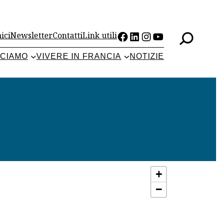
Facebook
LinkedIn
Instagram
YouTube
ici
Newsletter
Contatti
Link utili
CCIAMO
VIVERE IN FRANCIA
NOTIZIE
+
−